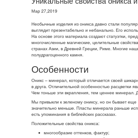
Уникальные свойства оникса и
Мар 27,2019
Необычные изделия из оникса давно стали популя
выглядит презентабельно и небанально. Его использ
На основе этого материала создают статуэтки, пр
многочисленные магические, целительные свойства.
странах Азии, в Древней Греции, Риме. Многие на
полудрагоценного камня.
Особенности
Оникс – минерал, который отличается своей шикарн
в друга. Отличительной особенностью расцветки 
Чем тоньше эти вкрапления, тем ценнее минерал. Д
Мы привыкли к зеленому ониксу, но он бывает еще
значительно меньше. Пласты минерала раньше испо
есть упоминания в библейских рассказах.
Положительные свойства оникса:
многообразие оттенков, фактур;