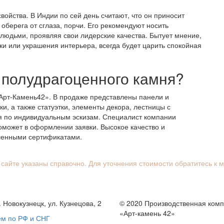
ойства. В Индии по сей день считают, что он приносит
 оберега от сглаза, порчи. Его рекомендуют носить
людьми, проявляя свои лидерские качества. Бытует мнение,
елки или украшения интерьера, всегда будет царить спокойная
з полудрагоценного камня?
Арт-Камень42». В продаже представлены панели и
и, а также статуэтки, элементы декора, лестницы с
я по индивидуальным эскизам. Специалист компании
оможет в оформлении заявки. Высокое качество и
ленными сертификатами.
 сайте указаны справочно. Для уточнения стоимости обратитесь к 
. Новокузнецк, ул. Кузнецова, 2
© 2020 Производственная ком
«Арт-камень 42»
ем по РФ и СНГ