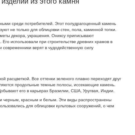
 изделий из этого камня
рными среди потребителей. Этот полудрагоценный камень
уют не только для облицовки стен, пола, каминной топки.
едметы декора, украшения. Ониксу приписывают
 Его использовали при строительстве древних храмов в
ши современники верят в чудодейственную силу
ой расцветкой. Все оттенки зеленого плавно переходят друг
являются продольные темные полосы, иссекающие камень.
обывают его в карьерах Бразилии, США, Уругвая, Индии.
 и черным, красным и белым. Эти виды распространены
льзовались для облицовки культовых сооружений, о чем